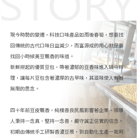
現今時勢的變遷，科技口味產品如雨後春筍，想要找
回傳統的古代口味日益減少，而富源成的用心就是要
找回小時候黃豆飄香的味道。
新鮮撈起的優質豆包，帶著濃郁的豆香味進入鍋中料
理，讓每片豆包含著濃厚的古早味，其滋味使人有著
無限的思念。
四十年前豆皮飄香，純樸善良民風影響著企業，領導
人秉持一念真、堅持一念善，嚴守誠正信實的信念。
初期由傳統手工研製香濃豆漿，到自動化生產一氣呵