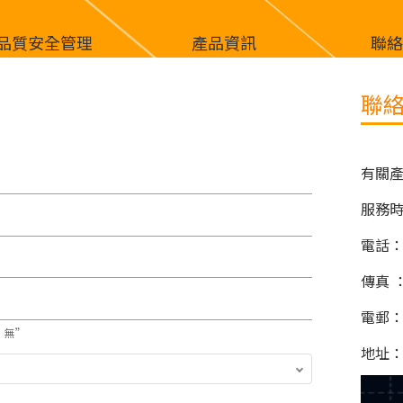
品質安全管理
產品資訊
聯
聯
有關
服務時間
電話：(
傳真 ：(
電郵：ri
”無”
地址：